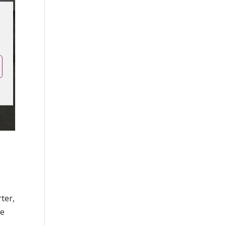
rter,
le