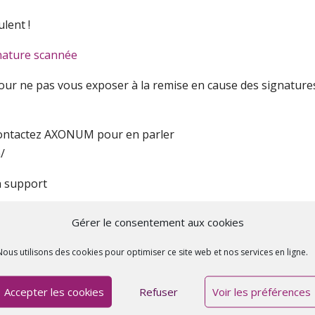
lent !
nature scannée
pour ne pas vous exposer à la remise en cause des signature
Contactez AXONUM pour en parler
/
n support
Gérer le consentement aux cookies
Nous utilisons des cookies pour optimiser ce site web et nos services en ligne.
Accepter les cookies
Refuser
Voir les préférences
Les champs obligatoires sont indiqués avec
*