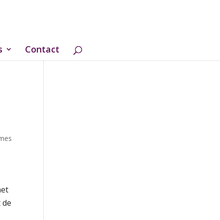
s
Contact
 mes
met
t de