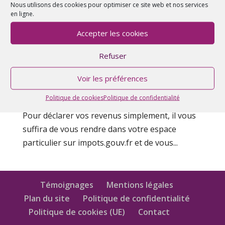
Nous utilisons des cookies pour optimiser ce site web et nos services
en ligne.
Calendrier de la déclaration des revenus
Accepter les cookies
2020
Avr 22, 2021
|
Actualités
,
Législation
Refuser
Le service de déclaration en ligne est ouvert
Voir les préférences
depuis le jeudi 8 avril 2021 et jusqu’aux dates
Politique de cookies
Politique de confidentialité
limites établies par département et par zone.
Pour déclarer vos revenus simplement, il vous
suffira de vous rendre dans votre espace
particulier sur impots.gouv.fr et de vous...
Témoignages
Mentions légales
Plan du site
Politique de confidentialité
Politique de cookies (UE)
Contact